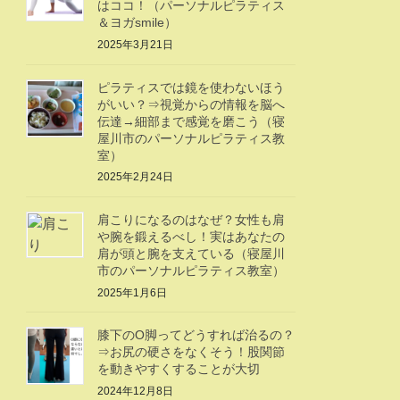
はココ！（パーソナルピラティス
＆ヨガsmile）
2025年3月21日
ピラティスでは鏡を使わないほう
がいい？⇒視覚からの情報を脳へ
伝達→細部まで感覚を磨こう（寝
屋川市のパーソナルピラティス教
室）
2025年2月24日
肩こりになるのはなぜ？女性も肩
や腕を鍛えるべし！実はあなたの
肩が頭と腕を支えている（寝屋川
市のパーソナルピラティス教室）
2025年1月6日
膝下のO脚ってどうすれば治るの？
⇒お尻の硬さをなくそう！股関節
を動きやすくすることが大切
2024年12月8日