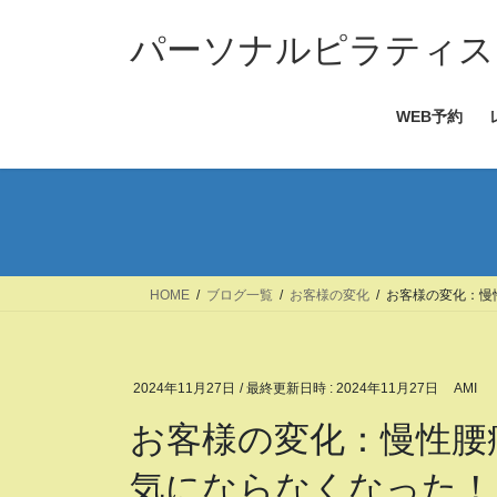
コ
ナ
ン
ビ
パーソナルピラティス＆
テ
ゲ
ン
ー
WEB予約
ツ
シ
へ
ョ
ス
ン
キ
に
ッ
移
プ
動
HOME
ブログ一覧
お客様の変化
お客様の変化：慢
2024年11月27日
/ 最終更新日時 :
2024年11月27日
AMI
お客様の変化：慢性腰
気にならなくなった！