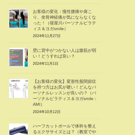
お客様の変化：慢性腰痛や肩こ
り、坐骨神経痛が気にならなくな
った！（寝屋川パーソナルピラテ
ィス＆ヨガsmile）
2024年11月27日
壁に背中がつかない人は腹筋が弱
い！どうすれば良い？
2024年11月1日
【お客様の変化】変形性股関節症
を持つ方はお尻が硬い！どんなパ
ーソナルレッスンが良いの？（パ
ーソナルピラティス＆ヨガsmile：
AMI）
2024年10月12日
ハーフカットポールで体幹を整え
るエクササイズとは？（教室でや